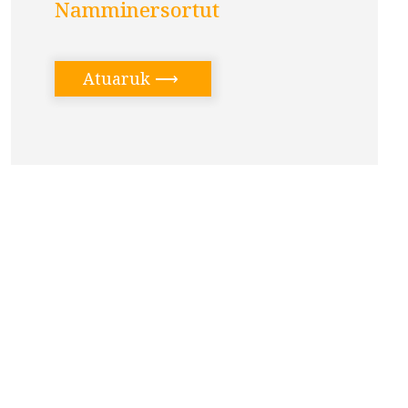
Namminersortut
Atuaruk
⟶