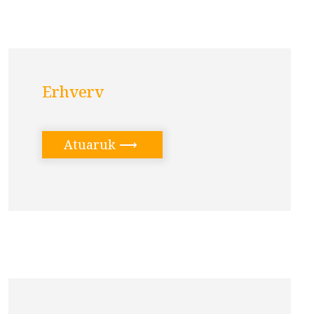
Erhverv
Atuaruk
⟶